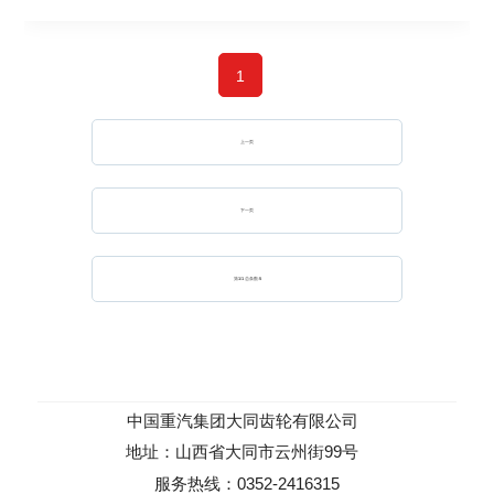
1
上一页
下一页
第
1
/
1
总条数:
5
中国重汽集团大同齿轮有限公司
地址：山西省大同市云州街99号
服务热线：0352-2416315