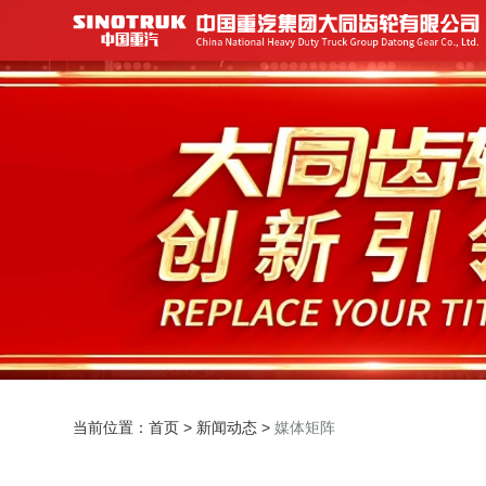
当前位置：
首页
>
新闻动态
>
媒体矩阵