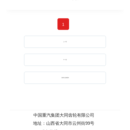
1
上一页
下一页
第
1
/
1
总条数:
5
中国重汽集团大同齿轮有限公司
地址：山西省大同市云州街99号