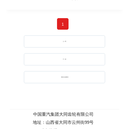
1
上一页
下一页
第
1
/
1
总条数:
5
中国重汽集团大同齿轮有限公司
地址：山西省大同市云州街99号