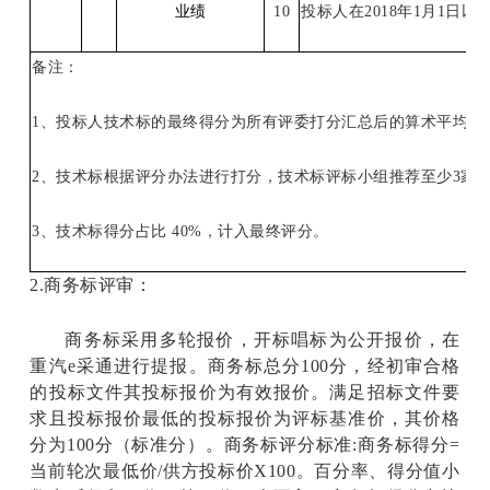
业绩
10
投标人在
2018
年
1
月
1
日以
备注：
1
、投标人技术标的最终得分为所有评委打分汇总后的算术平均值
2
、技术标根据评分办法进行打分，技术标评标小组推荐至少
3
家
3
、技术标得分占比
40%
，计入最终评分。
2.
商务标评审：
商务标采用多轮报价，开标唱标为公开报价，在
重汽e采通进行提报。商务标总分100分，经初审合格
的投标文件其投标报价为有效报价。满足招标文件要
求且投标报价最低的投标报价为评标基准价，其价格
分为100分（标准分）。商务标评分标准:商务标得分=
当前轮次最低价/供方投标价X100。百分率、得分值小