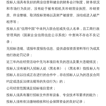
投标人须具有良好的商业信誉和健全的财务会计制度，财务状况
和市场行为良好。没有处于被有权机关吊销营业执照、吊销资
质、停业整顿、取消投标资格以及财产被接管、冻结或进入破产
程序等；
投标人在“信用中国”中未列入联合惩戒失信人名单，且工商行政
管理局的《国家企业信用信息公示系统》中查询不存在不良记
录；
无招标违规、谎报年度报告信息、提供虚假资质资料等行为或其
他行政处罚记录；
近三年内在经营活动中无与本项目有关的违法及重大违规情况；
投标人没有被列入招标人处《黑名单》（《黑名单》指投标人与
招标人在以往或正在进行的合作中，存在招标人认为的违反合同
约定或违反法律法规等的失信行为）的；
公司经营范围满足招标项目需求；
投标人须具有履行招标文件所有设备、专业技术等要求的能力；
投标人须有依法缴纳税收和社会保障资金的良好记录；