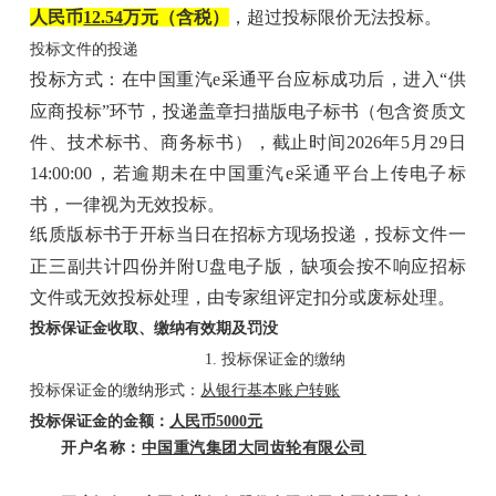
人民币
12.54
万元（含税）
，超过投标限价无法投标。
投标文件的投递
投标方式：在中国重汽e采通平台应标成功后，进入“供
应商投标”环节，投递盖章扫描版电子标书（包含资质文
件、技术标书、商务标书），截止时间2026年5月29日
14:00:00，若逾期未在中国重汽e采通平台上传电子标
书，一律视为无效投标。
纸质版标书于开标当日在招标方现场投递，投标文件一
正三副共计四份并附U盘电子版，缺项会按不响应招标
文件或无效投标处理，由专家组评定扣分或废标处理。
投标保证金收取、缴纳有效期及罚没
1.
投标保证金的缴纳
投标保证金的缴纳形式：
从银行基本账户转账
投标保证金的金额：
人民币5000元
开户名称：
中国重汽集团大同齿轮有限公司