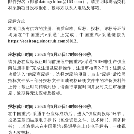
邮件报名（邮箱datongchilun@163.com）。请注明印刷品类耗
材采购项目投标报名、投标方联系人电话及邮箱。
应标方式
本项目所有供方的注册、资质审核、应标、投标、评标等环节
均须在“中国重汽e采通”上完成，中国重汽e采通链接为
https://ecaitong.sinotruk.com:8012
。
应标截止时间：2026 年5月25日17时00分00秒
。
请务必在应标截止时间前按照中国重汽e采通“SRM非生产供应
商注册手册”完成注册及应标操作，注册审核需2-7日；注册成
功后进入“供应商应标”，选择对应的项目，点击“应标”后按照
招标文件第三部分投标文件组成资格证明文件中的准备资料并
上传；截止时间精确到秒，请自行掌握时间并及时关注审核进
度，逾期将无法应标及投标。
投标截止时间：2026 年5月29日14时00分00秒
。
在中国重汽e采通平台应标成功后，进入“供应商投标”环节，
投递盖章扫描版电子标书（包含资质文件、技术标书、商务标
书），若逾期未在中国重汽e采通平台上传电子标书，一律视
为无效投标。