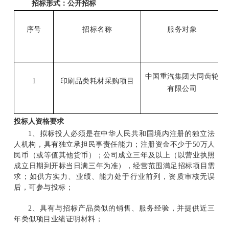
招标形式：公开招标
序号
招标名称
服务对象
中国重汽集团大同齿轮
1
印刷品类耗材采购项目
有限公司
投标人资格要求
1
、拟标投人必须是在中华人民共和国境内注册的独立法
人机构，具有独立承担民事责任能力；注册资金不少于50万人
民币（或等值其他货币）；公司成立三年及以上（以营业执照
成立日期到开标当日满三年为准），经营范围满足招标项目需
求；如供方实力、业绩、能力处于行业前列，资质审核无误
后，可参与投标；
2
、具有与招标产品类似的销售、服务经验，并提供近三
年类似项目业绩证明材料；