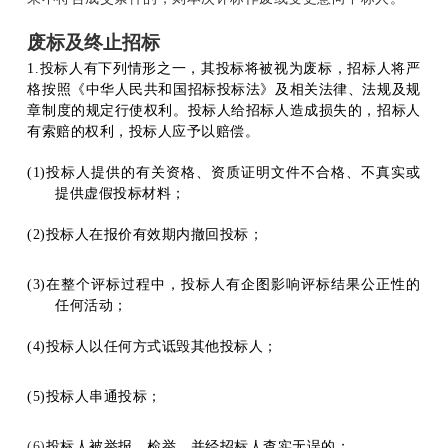
废标及终止招标
1.
投标人有下列情形之一，其投标将被视为废标，招标人将严
格按照《中华人民共和国招标投标法》及相关法律、法规及规
章制度的规定行使权利。投标人给招标人造成损失的，招标人
有索赔的权利，投标人应予以赔偿。
(1)
投标人提供的有关资格、资质证明文件不合格、不真实或
提供虚假投标材料；
(2)
投标人在报价有效期内撤回投标；
(3)
在整个评标过程中，投标人有企图影响评标结果公正性的
任何活动；
(4)
投标人以任何方式诋毁其他投标人；
(5)
投标人串通投标；
(6)
投标人被举报、检举，并经招标人查实无误的；