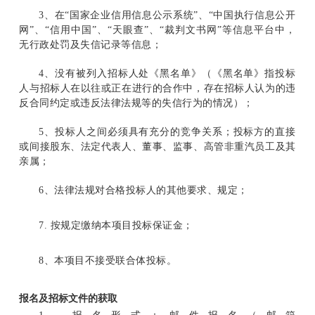
3
、在“国家企业信用信息公示系统”、“中国执行信息公开
网”、“信用中国”、“天眼查”、“裁判文书网”等信息平台中，
无行政处罚及失信记录等信息；
4
、没有被列入招标人处《黑名单》（《黑名单》指投标
人与招标人在以往或正在进行的合作中，存在招标人认为的违
反合同约定或违反法律法规等的失信行为的情况）；
5
、投标人之间必须具有充分的竞争关系；投标方的直接
或间接股东、法定代表人、董事、监事、高管非重汽员工及其
亲属；
6
、法律法规对合格投标人的其他要求、规定；
7.
按规定缴纳本项目投标保证金；
8
、本项目不接受联合体投标。
报名及招标文件的获取