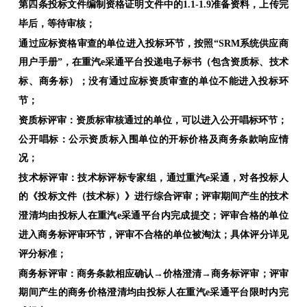
第四条投标文件编制资格证明文件中的1.1-1.9准备资料，上传完
毕后，等待审核；
通过应标资格审查的单位进入投标环节，按照“SRM系统供应商
用户手册”，在重汽e采通平台投递电子标书（包含资质标、技术
标、商务标）；没有通过应标资质审查的单位不能进入投标环
节；
资质标评审：资质标审核通过的单位，可以进入公开唱标环节；
公开唱标：公示资质标入围单位的开标价格及商务条款响应情
况；
技术标评审：技术标评标专家组，通过重汽e采通，对各投标人
的《投标文件（技术标）》进行综合评审；评审期间产生的技术
澄清均由投标人在重汽e采通平台内完成提交；评审合格的单位
进入商务标评审环节，评审不合格的单位被淘汰；具体评分详见
评分标准；
商务标评审：商务条款相应确认→价格澄清→商务标评审；评审
期间产生的商务价格澄清均由投标人在重汽e采通平台限时内完