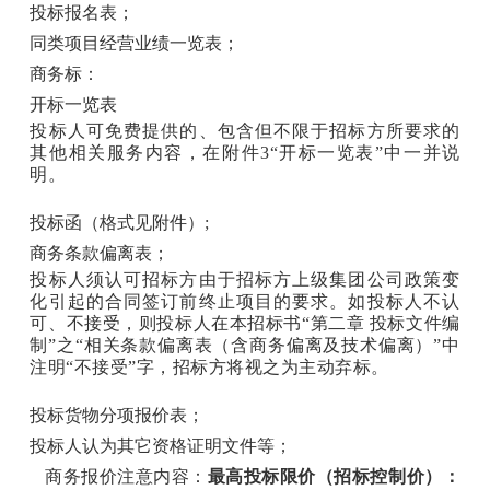
投标报名表；
同类项目经营业绩一览表；
商务标：
开标一览表
投标人可免费提供的、包含但不限于招标方所要求的
其他相关服务内容，在附件3“开标一览表”中一并说
明。
投标函（格式见附件）;
商务条款偏离表；
投标人须认可招标方由于招标方上级集团公司政策变
化引起的合同签订前终止项目的要求。如投标人不认
可、不接受，则投标人在本招标书“第二章 投标文件编
制”之“相关条款偏离表（含商务偏离及技术偏离）”中
注明“不接受”字，招标方将视之为主动弃标。
投标货物分项报价表；
投标人认为其它资格证明文件等；
商务报价注意内容：
最高投标限价（招标控制价）：