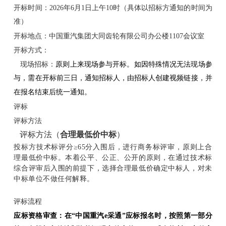
开标时间：2026年6月1日上午10时（具体以招标方通知的时间为
准）
开标地点：中国重汽集团大同齿轮有限公司办公楼1107会议室
开标方式：
现场招
标：
原则上来现场参与开标。如因特殊情况无法现场参
与，需在开标前三日，通知招标人，由招标人创建视频链接，并
在报名结束后统一通知。
评标
评标方法
评标方法（
合理最低价中标
）
投标方技术标评分≥65分入围后，进行商务标评审，原则上合
理最低价中标。本着公平、公正、公开的原则，在通过技术标
综合评审后入围的前提下，选择合理最低价确定中标人，对未
中标单位不做任何解释。
评标流程
应标资格审查：在“中国重汽e采通”应标报名时，按照第一部分