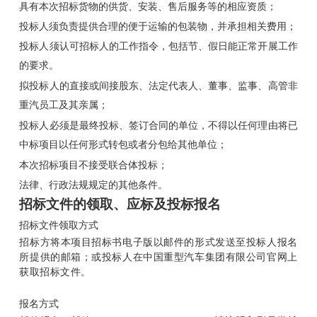
具有本次招标货物的供货、安装、售后服务等的相应资质；
投标人须负责提供合理的便于运输的包装物，并承担相关费用；
投标人须认可招标人的工作指令，包括节、假日能正常开展工作
的要求。
拟投标人的直接或间接股东、法定代表人、董事、监事、高管非
重汽员工及其亲属；
投标人必须是最终投标、签订合同的单位，不得以任何理由将已
中标项目以任何形式转包或者分包给其他单位；
本次招标项目不接受联合体投标；
法律、行政法规规定的其他条件。
招标文件的领取、应标及投标报名
招标文件领取方式
招标方将本项目招标书电子版以邮件的形式发送至投标人报名
所提供的邮箱；或投标人在中国重型汽车集团有限公司官网上
获取招标文件。
报名方式