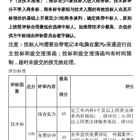
下（含技术澄清），推荐至少3家投标人进入商务标。技术标评
分不带入商务标，商务标专家组与技术入围的有效投标人在其开
标报价的基础上开展至少2轮商务谈判，确定推荐中标人，原则
上按照评标合理最低价选择中标人。如推荐技术分最高、次低价
供方中标须由评标委员会签字确认。
注意：投标人均需要自带笔记本电脑在重汽e采通进行自
主投标和提交澄清函；投标和提交澄清函均有时间限
制，超时未提交的按无效处理。
评分标准
最高
评标因
总分
评审内容
评分标
素
得分
近三年内有
6
个及以上同类法律服
60
综合实力
务内容相似），得
60
分；
4
≤同类
以上同类法律服务项目，得
50
分。
技术标
100
全年提供免费诉讼、仲裁案件≥
15
免费诉仲
20