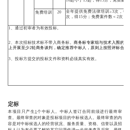
10
起小于
15
起，得
15
分；免费案件
全年提供免费法律培训≥
3
次，得
2
20
免费培训
次，得
15
分；免费案件数＜
2
次，
1
、通过初审者为有效投标。
2
、本次招标技术标不带入商务标。
商务标专家组与技术入围的有
上开展至少2轮商务谈判，确定推荐中标人，原则上按照评标合理
3
、投标方提交的投标文件和资料必须真实有效。
定标
本项目只产生
1
个中标人。中标人签订合同前须进行最终审
查。最终审查的对象是投标项目的中标候选人。最终审查的内
容是对中标候选人的经营状况、服务质量、资格、信誉以及招
标人认为有必要了解的其它问题作进一步的考查及后审。最终