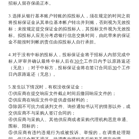
招标人留存保函正本。
3.
选择从银行基本账户转账的拟投标人，须在规定的时间之前
将投标保证金从其单位基本帐户转出并到账，否则视为无效投
标；未按规定提交保证金的拟投标人，其投标文件视为无效投
标。拟投标人应充分考虑银行信息交换时间，由此带来的保证
金不能按时到帐的责任由拟投标人自行承担。
4.
对于没有中标的投标人，投标保证金将于招标人内部完成中
标人评审并确认最终中标人后在
30个
工作日内予以原路返还
（无息）；对于中标方，投标保证金将在签订合同后
30
个工作
日内原路返还（无息）。
5.
发生以下情况时，有权没收保证金：
①供应商在提交响应文件截止时间后撤回响应文件的；
②供应商在响应文件中提供虚假材料的；
③除因不可抗力或谈判文件、询价通知书认可的情形以外，成
交供应商不与采购人签订合同的；
④供应商与采购人、其他供应商或者采购代理机构恶意串通、
围标、陪标的；
⑤供应商有违约违规行为或被投诉、举报的，在调查处理期