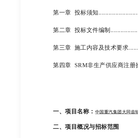
第一章 投标须知............................
第二章 投标文件编制.......................
第三章 施工内容及技术要求................
第四章 SRM非生产供应商注册操作手册.....
一、项目名
称：
中国重汽集团大同齿
二、项目概况与招标范围