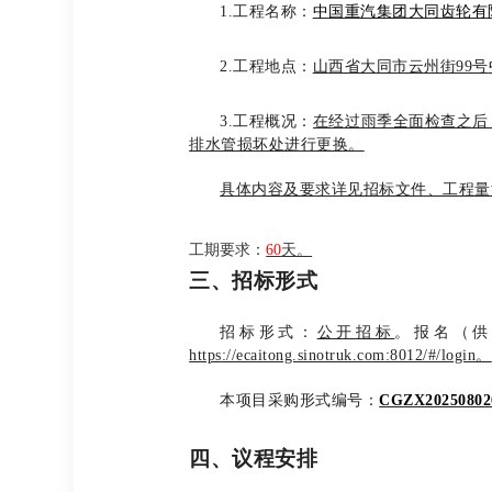
1.
工程名称：
中国重汽集团大同齿轮有
2.
工程地点：
山西省大同市云州街99号
3.
工程概况：
在经过雨季全面检查之后
排水管损坏处进行更换。
具体内容及要求详见招标文件、工程量
工期要求：
60
天。
三、招标形式
招标形式：
公开
招标
。报名（供
https://ecaitong.sinotruk.com:8012/#/login。
本项目采购形式编号：
CGZX20250802
四、议程安排