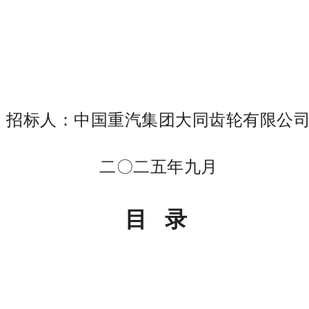
招标人：中国重汽集团大同齿轮有限公
二〇二五年九月
目 录