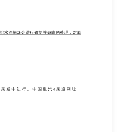
排水沟损坏处进行修复并做防锈处理，对原
采通中进行。中国重汽e采通网址：