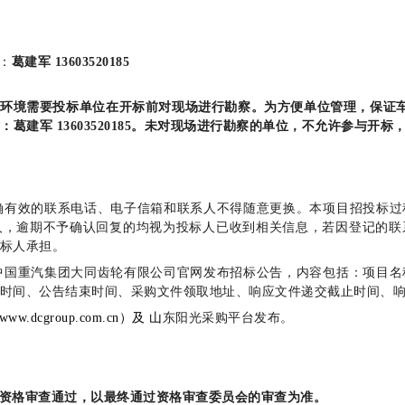
：
葛建军 13603520185
环境需要投标单位在开标前对现场进行勘察。为方便单位管理，保证车
葛建军 13603520185。未对现场进行勘察的单位，不允许参与开标
确有效的联系电话、电子信箱和联系人不得随意更换。本项目招投标过
人，逾期不予确认回复的均视为投标人已收到相关信息，若因登记的联
标人承担。
中国重汽集团大同齿轮有限公司官网发布招标公告，内容包括：项目名
时间、公告结束时间、采购文件领取地址、响应文件递交截止时间、
cgroup.com.cn）及 山
东阳光采购平台发布。
资格审查通过，以最终通过资格审查委员会的审查为准。