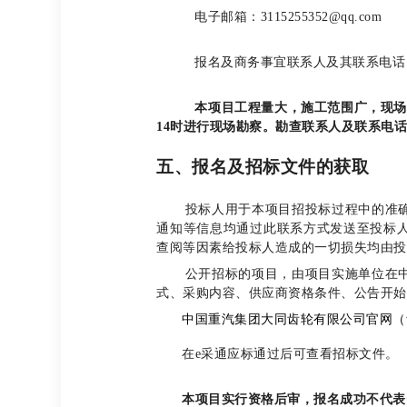
电子邮箱：3115255352@qq.com
报名及商务事宜联系人及其联系电话
本项目工程量大，施工范围广，现场
14时进行现场勘察。勘查联系人及联系电话：
五、报名及招标文件的获取
投标人用于本项目招投标过程中的准
通知等信息均通过此联系方式发送至投标
查阅等因素给投标人造成的一切损失均由投
公开招标的项目，由项目实施单位在
式、采购内容、供应商资格条件、公告开始
中国重汽集团大同齿轮有限公司官网（www.d
在e采通应标通过后可查看招标文件。
本项目实行资格后审，报名成功不代表