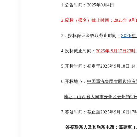
1.公告时间：
2025
年9月4日
2.
应标（报名）截止时间：
2025
年 9月
2025
3．投标保证金收取截止时间：
年
4.投标截止时间：
2025
年 9月17日23时
5.开标时间：初定于
2025
年9月18日 1
6.
开标地点：
中国重汽集团大同齿轮有限
地址：山西省大同市云州区云州街99
7.答疑时间：
截止至2025年9月16日17
答疑联系人及其联系电话：葛建军 1360