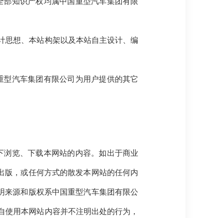
全部知识产权均属中国重型汽车集团有限
设计思想、本站构架以及本站自主设计、编
重型汽车集团有限公司为用户提供的其它
下浏览、下载本网站的内容。如出于商业
出版，或任何方式的散发本网站的任何内
明来源和版权系中国重型汽车集团有限公
自使用本网站内容并不注明出处的行为，