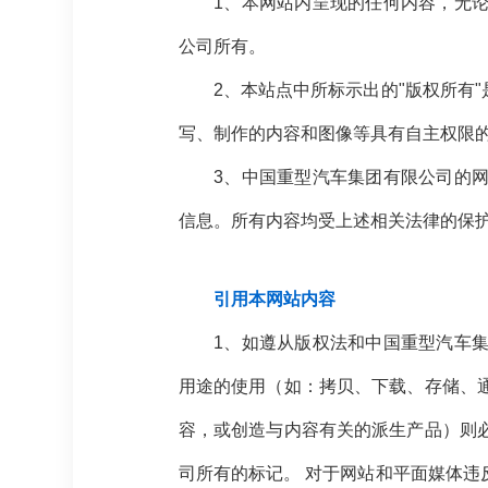
1、本网站内呈现的任何内容，无论商
公司所有。
2、本站点中所标示出的"版权所有"是
写、制作的内容和图像等具有自主权限
3、中国重型汽车集团有限公司的网络
信息。所有内容均受上述相关法律的保
引用本网站内容
1、如遵从版权法和中国重型汽车集团
用途的使用（如：拷贝、下载、存储、
容，或创造与内容有关的派生产品）则
司所有的标记。 对于网站和平面媒体