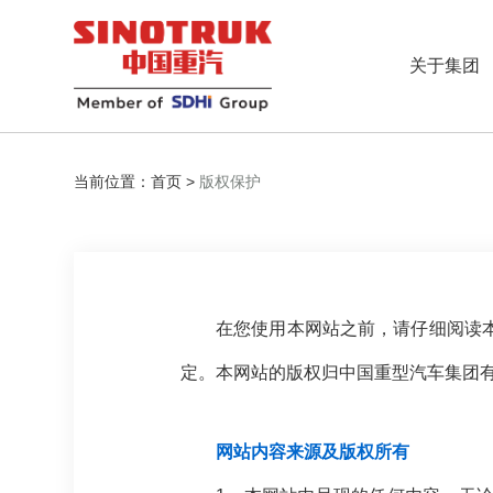
关于集团
当前位置：
首页
>
版权保护
在您使用本网站之前，请仔细阅读本声
定。本网站的版权归中国重型汽车集团有
网站内容来源及版权所有