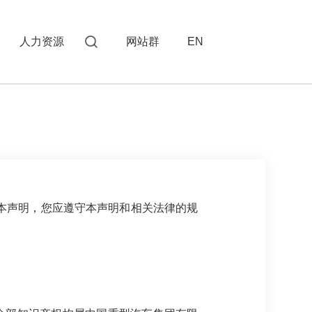
人力资源
网站群
EN
本声明，您应遵守本声明和相关法律的规