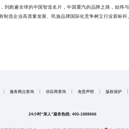
到跑遍全球的中国智造名片，中国重汽的品牌之路，始终与
有制造企业高质量发展、民族品牌国际化竞争树立行业新标杆
服务网点查询
供应商查询
免责声明
版权保护
24小时“亲人”服务热线: 400-1888666