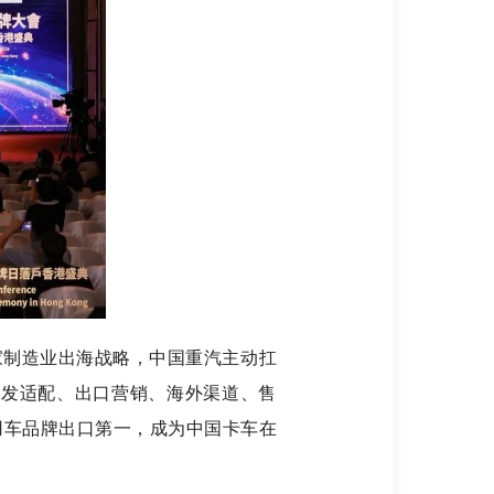
家制造业出海战略，中国重汽主动扛
研发适配、出口营销、海外渠道、售
用车品牌出口第一，成为中国卡车在