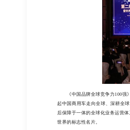
《中国品牌全球竞争力100强》
起中国商用车走向全球、深耕全球
后保障于一体的全球化业务运营体
世界的标志性名片。