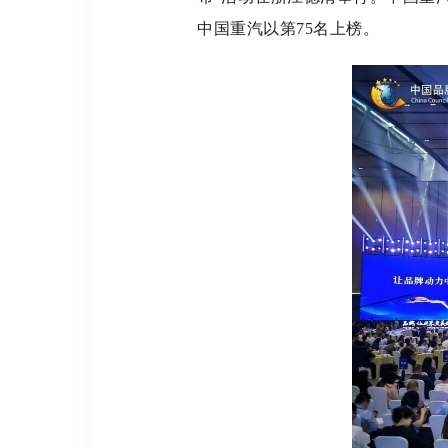
中国重汽以第75名上榜。