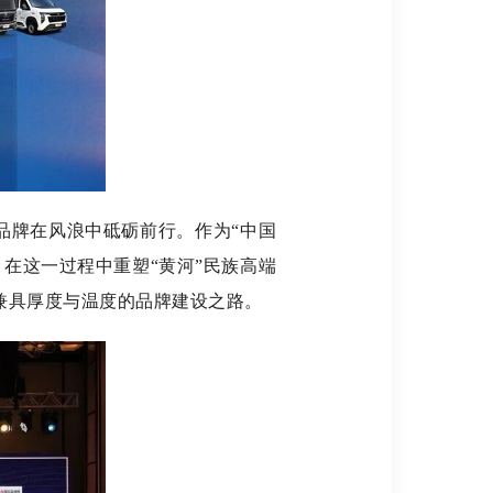
品牌在风浪中砥砺前行。作为“中国
在这一过程中重塑“黄河”民族高端
条兼具厚度与温度的品牌建设之路。