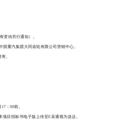
（若有变动另行通知）。
号中国重汽集团大同齿轮有限公司营销中心。
邮寄。
日17：00前。
本项目招标书电子版上传至E采通视为送达。