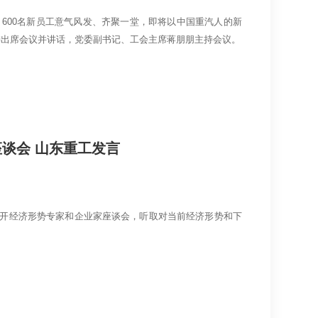
式。600名新员工意气风发、齐聚一堂，即将以中国重汽人的新
涛出席会议并讲话，党委副书记、工会主席蒋朋朋主持会议。
谈会 山东重工发言
召开经济形势专家和企业家座谈会，听取对当前经济形势和下