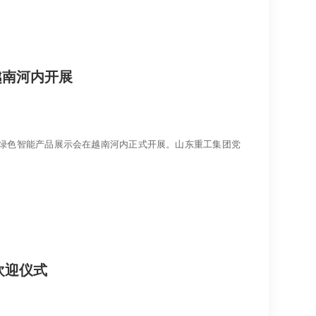
越南河内开展
集团绿色智能产品展示会在越南河内正式开展。山东重工集团党
欢迎仪式