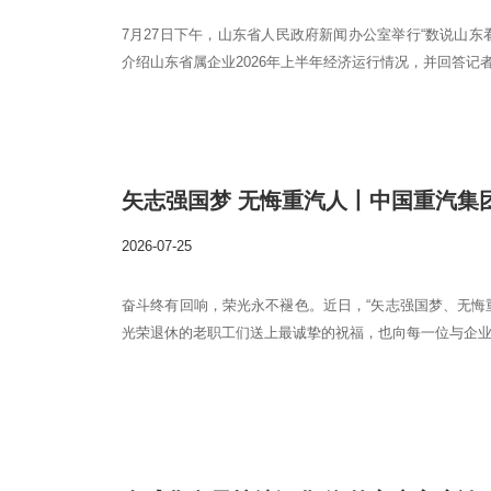
7月27日下午，山东省人民政府新闻办公室举行“数说山
介绍山东省属企业2026年上半年经济运行情况，并回答记
矢志强国梦 无悔重汽人丨中国重汽集
2026-07-25
奋斗终有回响，荣光永不褪色。近日，“矢志强国梦、无悔
光荣退休的老职工们送上最诚挚的祝福，也向每一位与企