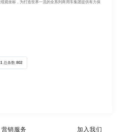
政绩观坐标，为打造世界一流的全系列商用车集团提供有力保
81
总条数:
802
营销服务
加入我们