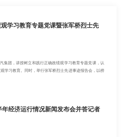
绩观学习教育专题党课暨张军桥烈士先
重汽集团，讲授树立和践行正确政绩观学习教育专题党课，认
绩观学习教育。同时，举行张军桥烈士先进事迹报告会，以榜
上半年经济运行情况新闻发布会并答记者