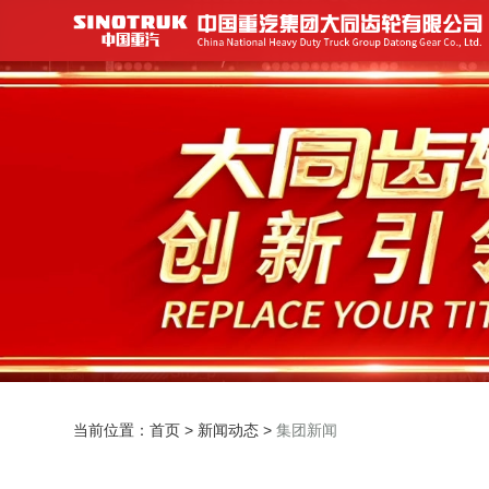
当前位置：
首页
>
新闻动态
>
集团新闻