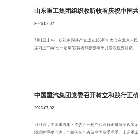
山东重工集团组织收听收看庆祝中国共
2026-07-02
7月1日上午，庆祝中国共产党成立105周年大会在北京
席习近平向“七一勋章”获得者颁授勋章出并发表重要讲话。
中国重汽集团党委召开树立和践行正
2026-07-02
7月1日，中国重汽集团党委召开树立和践行正确政绩观警
绩观的重要论述，全面落实全省及省国资委党委、山东重