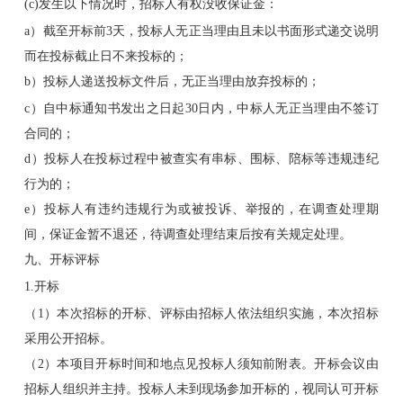
(c)发生以下情况时，招标人有权没收保证金：
a）截至开标前3天，投标人无正当理由且未以书面形式递交说明
而在投标截止日不来投标的；
b）投标人递送投标文件后，无正当理由放弃投标的；
c）自中标通知书发出之日起30日内，中标人无正当理由不签订
合同的；
d）投标人在投标过程中被查实有串标、围标、陪标等违规违纪
行为的；
e）投标人有违约违规行为或被投诉、举报的，在调查处理期
间，保证金暂不退还，待调查处理结束后按有关规定处理。
九、开标评标
1.开标
（1）本次招标的开标、评标由招标人依法组织实施，本次招标
采用公开招标。
（2）本项目开标时间和地点见投标人须知前附表。开标会议由
招标人组织并主持。投标人未到现场参加开标的，视同认可开标