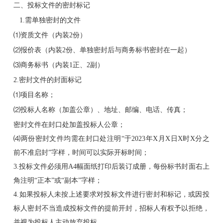
二、投标文件的密封标记
1.需单独密封的文件
⑴资质文件（内装2份）
⑵报价表（内装2份、单独密封后与商务标书密封在一起）
⑶商务标书（内装1正、2副）
2.密封文件的封面标记
⑴项目名称；
⑵投标人名称（加盖公章）、地址、邮编、电话、传真；
密封文件在封口处加盖投标人公章；
⑷两份密封文件均需在封口处注明“于2023年X月X日X时X分之
前不准启封”字样，时间可以实际开标时间；
3.投标文件必须用A4幅面纸打印后装订成册，每份标书封面右上
角注明“正本”或“副本”字样；
4.如果投标人未按上述要求对投标文件进行密封和标记，或因投
标人密封不当造成投标文件的提前开封，招标人有权予以拒绝，
并视为投标人主动放弃投标。