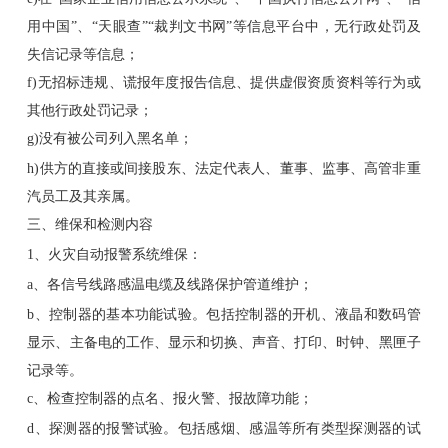
用中国”、“天眼查”“裁判文书网”等信息平台中，无行政处罚及
失信记录等信息；
f)无招标违规、谎报年度报告信息、提供虚假资质资料等行为或
其他行政处罚记录；
g)没有被公司列入黑名单；
h)供方的直接或间接股东、法定代表人、董事、监事、高管非重
汽员工及其亲属。
三、维保和检测内容
1、火灾自动报警系统维保：
a、各信号线路感温电缆及线路保护管道维护；
b、控制器的基本功能试验。包括控制器的开机、液晶和数码管
显示、主备电的工作、显示和切换、声音、打印、时钟、黑匣子
记录等。
c、检查控制器的点名、报火警、报故障功能；
d、探测器的报警试验。包括感烟、感温等所有类型探测器的试