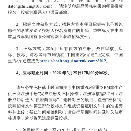
1
、报名形式：邮件报名（邮箱
datongchilun@163.com）。请注明印刷品类耗材采购项目投标
报名、投标方联系人电话及邮箱。
2
、招标文件获取方式：招标方将本项目招标书电子版以
邮件的形式发送至投标人报名所提供的邮箱；或投标人在中国
重型汽车集团有限公司官网上获取招标文件。
3
、应标方式：本项目所有供方的注册、资质审核、应
标、投标、评标等环节均须在“中国重汽e采通”上完成，中国
重汽e采通链接为
https://ecaitong.sinotruk.com:8012
。
4
、
应标截止时间：
2026
年
5
月
25
日
17
时
00
分
00
秒。
请务必在应标截止时间前按照中国重汽
e
采通“
SRM
非生产
供应商注册手册”完成注册及应标操作，注册审核需
2-7
日；注
册成功后进入“供应商应标”，选择对应的项目，点击“应标”后
按照招标文件第三部分投标文件组成资格证明文件中的准备资
料并上传；截止时间精确到秒，请自行掌握时间并及时关注审
核进度，逾期将无法应标及投标。
5
、答疑时间：截止至2026 年5月25日17：00点前。