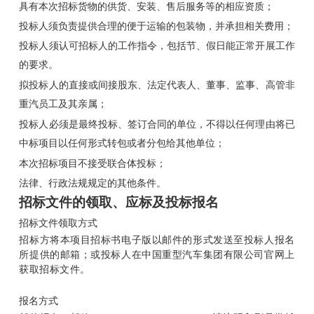
具有本次招标货物的供货、安装、售后服务等的相应资质；
投标人须负责提供合理的便于运输的包装物，并承担相关费用；
投标人须认可招标人的工作指令，包括节、假日能正常开展工作
的要求。
拟投标人的直接或间接股东、法定代表人、董事、监事、高管非
重汽员工及其亲属；
投标人必须是最终投标、签订合同的单位，不得以任何理由将已
中标项目以任何形式转包或者分包给其他单位；
本次招标项目不接受联合体投标；
法律、行政法规规定的其他条件。
招标文件的领取、应标及投标报名
招标文件领取方式
招标方将本项目招标书电子版以邮件的形式发送至投标人报名
所提供的邮箱；或投标人在中国重型汽车集团有限公司官网上
获取招标文件。
报名方式