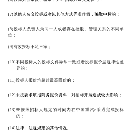
(7)
以他人名义投标或者以其他方式弄虚作假，骗取中标的；
(8)
投标人负责人为同一人或者存在控股、管理关系的不同单
位；
(9)
有效投标不足三家；
(10)
不同投标人的投标文件异常一致或者投标报价呈规律性差
异的；
(11)
投标人报价均超过最高限价的；
(12)
未按要求填报商务报价资料，对招标开展造成较大影响；
(13)
未按照招标人规定的时间内在中国重汽e采通完成投标
的；
(14)
法律、法规规定的其他情况。