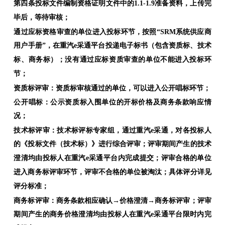
第四条投标文件编制资格证明文件中的1.1-1.9准备资料，上传完
毕后，等待审核；
通过应标资格审查的单位进入投标环节，按照“SRM系统供应商
用户手册”，在重汽e采通平台投递电子标书（包含资质标、技术
标、商务标）；没有通过应标资质审查的单位不能进入投标环
节；
资质标评审：资质标审核通过的单位，可以进入公开唱标环节；
公开唱标：公示资质标入围单位的开标价格及商务条款响应情
况；
技术标评审：技术标评标专家组，通过重汽e采通，对各投标人
的《投标文件（技术标）》进行综合评审；评审期间产生的技术
澄清均由投标人在重汽e采通平台内完成提交；评审合格的单位
进入商务标评审环节，评审不合格的单位被淘汰；具体评分详见
评分标准；
商务标评审：商务条款相应确认→价格澄清→商务标评审；评审
期间产生的商务价格澄清均由投标人在重汽e采通平台限时内完