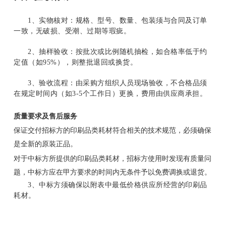
1
、实物核对：规格、型号、数量、包装须与合同及订单
一致，无破损、受潮、过期等瑕疵。
2
、抽样验收：按批次或比例随机抽检，如合格率低于约
定值（如95%），则整批退回或换货。
3
、验收流程：由采购方组织人员现场验收，不合格品须
在规定时间内（如3-5个工作日）更换，费用由供应商承担。
质量要求及售后服务
保证交付招标方的印刷品类耗材符合相关的技术规范，必须确保
是全新的原装正品。
对于中标方所提供的印刷品类耗材，招标方使用时发现有质量问
题，中标方应在甲方要求的时间内无条件予以免费调换或退货。
3
、中标方须确保以附表中最低价格供应所经营的印刷品
耗材。