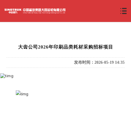
大齿公司2026年印刷品类耗材采购招标项目
发布时间：2026-05-19 14:35