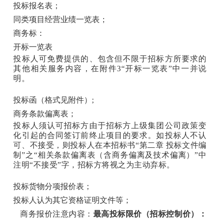
投标报名表；
同类项目经营业绩一览表；
商务标：
开标一览表
投标人可免费提供的、包含但不限于招标方所要求的
其他相关服务内容，在附件3“开标一览表”中一并说
明。
投标函（格式见附件）;
商务条款偏离表；
投标人须认可招标方由于招标方上级集团公司政策变
化引起的合同签订前终止项目的要求。如投标人不认
可、不接受，则投标人在本招标书“第二章 投标文件编
制”之“相关条款偏离表（含商务偏离及技术偏离）”中
注明“不接受”字，招标方将视之为主动弃标。
投标货物分项报价表；
投标人认为其它资格证明文件等；
商务报价注意内容：
最高投标限价（招标控制价）：