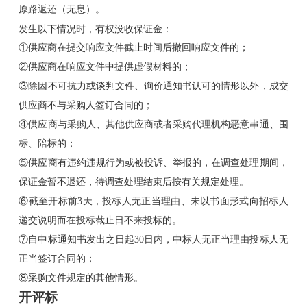
原路返还（无息）。
发生以下情况时，有权没收保证金：
①供应商在提交响应文件截止时间后撤回响应文件的；
②供应商在响应文件中提供虚假材料的；
③除因不可抗力或谈判文件、询价通知书认可的情形以外，成交
供应商不与采购人签订合同的；
④供应商与采购人、其他供应商或者采购代理机构恶意串通、围
标、陪标的；
⑤供应商有违约违规行为或被投诉、举报的，在调查处理期间，
保证金暂不退还，待调查处理结束后按有关规定处理。
⑥截至开标前3天，投标人无正当理由、未以书面形式向招标人
递交说明而在投标截止日不来投标的。
⑦自中标通知书发出之日起30日内，中标人无正当理由投标人无
正当签订合同的；
⑧采购文件规定的其他情形。
开评标