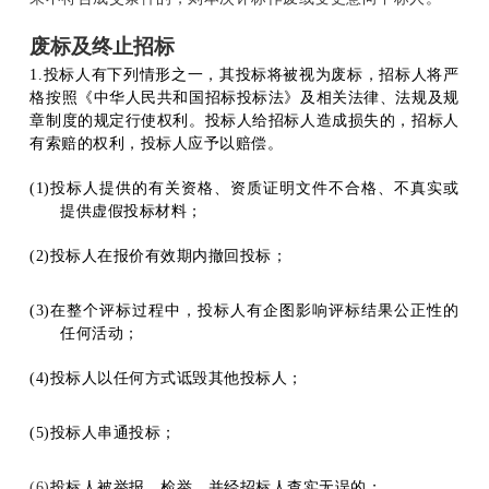
废标及终止招标
1.
投标人有下列情形之一，其投标将被视为废标，招标人将严
格按照《中华人民共和国招标投标法》及相关法律、法规及规
章制度的规定行使权利。投标人给招标人造成损失的，招标人
有索赔的权利，投标人应予以赔偿。
(1)
投标人提供的有关资格、资质证明文件不合格、不真实或
提供虚假投标材料；
(2)
投标人在报价有效期内撤回投标；
(3)
在整个评标过程中，投标人有企图影响评标结果公正性的
任何活动；
(4)
投标人以任何方式诋毁其他投标人；
(5)
投标人串通投标；
(6)
投标人被举报、检举，并经招标人查实无误的；