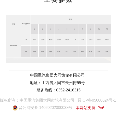
速 比
最大输入扭矩
型号
Nm
1
2
3
4
5
6
7
8
R1
R2
510
9.034
5.898
4.336
3.312
2.083
1.36
1.00
0.764
8.517
1.964
HW51508A
510
7.56
5.37
3.83
2.76
1.97
1.40
1.00
0.72
7.13
1.86
中国重汽集团大同齿轮有限公司
地址：山西省大同市云州街99号
服务热线：0352-2416315
版权所有：中国重汽集团大同齿轮有限公司
晋ICP备05000624号-1
晋公网安备 14020202000038号
本网站支持 IPv6