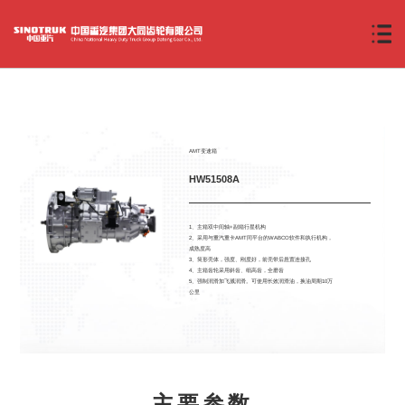
AMT变速箱
HW51508A
1、主箱双中间轴+副箱行星机构
2、采用与重汽重卡AMT同平台的WABCO软件和执行机构，
成熟度高
3、筒形壳体，强度、刚度好，前壳带后悬置连接孔
4、主箱齿轮采用斜齿、细高齿，全磨齿
5、强制润滑加飞溅润滑。可使用长效润滑油，换油周期10万
公里
主要参数